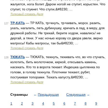
жалуется, нога болит. Даром ногой не ступит, корыстен. Что
ступит, то стукнет. Что ступи,&#8230; …
Толковый словарь Даля
ТР-КАТЬ
— ТР КАТЬ, тр+кнуть, тр+кивать, морск. разить,
127
ухать, нагалить, петь дубинушку, кричать в лад, в меру, для
дружной работы. Не трекай, берите ходом, навались! не
дергай, а тяни. У нас ночью корову со двора увели, верно
матросы! Кабы матросы, так бы&#8230; …
Толковый словарь Даля
ТЮКАТЬ
— ТЮКАТЬ, тюкнуть, тюкивать что, во что стучать,
128
колотить, бить молоточком, киркой, отесывать камень,
насекать. Кто то в ворота тюкает. Индюшка цыпленка по
голове, в голову тюкнула. Плотники тюкают, рубят,
постукивая топорами. Тюкать капусту,&#8230; …
Толковый словарь Даля
Страницы
←
Предыдущая
Следующая
→
1
2
3
4
5
6
7
8
9