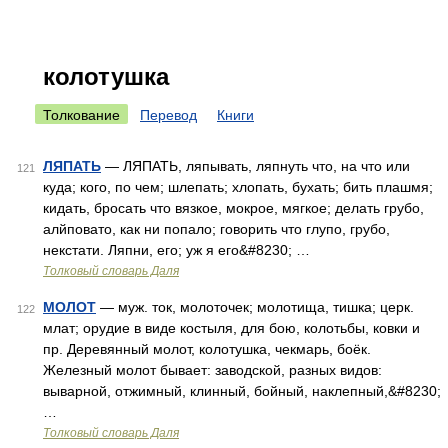
колотушка
Толкование
Перевод
Книги
ЛЯПАТЬ
— ЛЯПАТЬ, ляпывать, ляпнуть что, на что или
121
куда; кого, по чем; шлепать; хлопать, бухать; бить плашмя;
кидать, бросать что вязкое, мокрое, мягкое; делать грубо,
алйповато, как ни попало; говорить что глупо, грубо,
некстати. Ляпни, его; уж я его&#8230; …
Толковый словарь Даля
МОЛОТ
— муж. ток, молоточек; молотища, тишка; церк.
122
млат; орудие в виде костыля, для бою, колотьбы, ковки и
пр. Деревянный молот, колотушка, чекмарь, боёк.
Железный молот бывает: заводской, разных видов:
выварной, отжимный, клинный, бойный, наклепный,&#8230;
…
Толковый словарь Даля