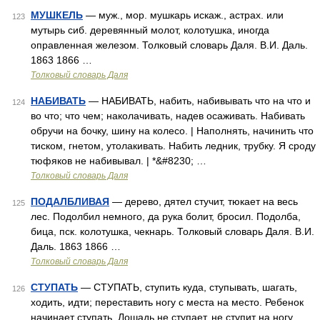
МУШКЕЛЬ
— муж., мор. мушкарь искаж., астрах. или
123
мутырь сиб. деревянный молот, колотушка, иногда
оправленная железом. Толковый словарь Даля. В.И. Даль.
1863 1866 …
Толковый словарь Даля
НАБИВАТЬ
— НАБИВАТЬ, набить, набивывать что на что и
124
во что; что чем; наколачивать, надев осаживать. Набивать
обручи на бочку, шину на колесо. | Наполнять, начинить что
тиском, гнетом, утолакивать. Набить ледник, трубку. Я сроду
тюфяков не набивывал. | *&#8230; …
Толковый словарь Даля
ПОДАЛБЛИВАЯ
— дерево, дятел стучит, тюкает на весь
125
лес. Подолбил немного, да рука болит, бросил. Подолба,
бица, пск. колотушка, чекнарь. Толковый словарь Даля. В.И.
Даль. 1863 1866 …
Толковый словарь Даля
СТУПАТЬ
— СТУПАТЬ, ступить куда, ступывать, шагать,
126
ходить, идти; переставить ногу с места на место. Ребенок
начинает ступать. Лошадь не ступает, не ступит на ногу,